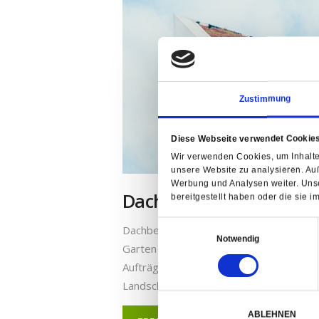
Zustimmung
Diese Webseite verwendet Cookie
Wir verwenden Cookies, um Inhalte
unsere Website zu analysieren. Au
Werbung und Analysen weiter. Unse
Dachbegrünung
bereitgestellt haben oder die sie
E
Dachbegrünung, Mülleinhausung oder S
Notwendig
i
Garten ist so individuell wie sein Besit
n
Aufträge sind wir gerüstet. Das Team 
w
Landschaftsbau arbeitet seit…
i
l
ABLEHNEN