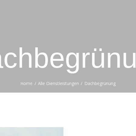
HOME
ÜBER UNS
LEISTUNGEN
chbegrün
REALISIERTE
PROJEKTE
KONTAKT
Home
Alle Dienstleistungen
Dachbegrünung